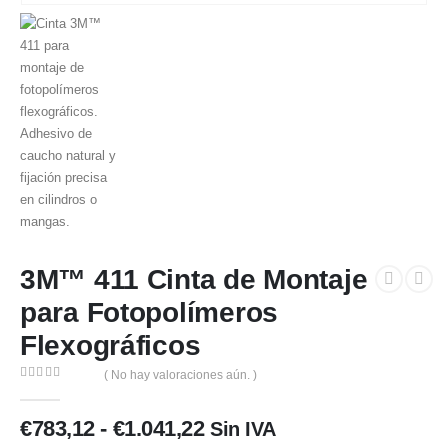
3M™ 411 Cinta de Montaje
para Fotopolímeros
Flexográficos
( No hay valoraciones aún. )
0
out of 5
Rango
€
783,12
-
€
1.041,22
Sin IVA