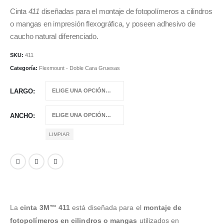
de
precios:
Cinta
411
diseñadas para el montaje de fotopolímeros a cilindros
desde
o mangas en impresión flexográfica, y poseen adhesivo de
€783,12
caucho natural diferenciado.
hasta
€1.041,22
SKU:
411
Categoría:
Flexmount - Doble Cara Gruesas
LARGO
ANCHO
LIMPIAR
La
cinta 3M™ 411
está diseñada para el
montaje de
fotopolímeros en cilindros o mangas
utilizados en