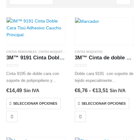
CINTAS REMOVIBLES
,
CINTAS MOQUETAS
,
ADHESIÓN DIFERENCIAL
CINTAS MOQUETAS
3M™ 9191 Cinta Doble Cara de Tisú con Adhesivo de Caucho para moquetas
3M™ Cinta de doble cara 9191 Moquetas
0
out of 5
0
out of 5
Cinta 9195 de doble cara con
Doble cara 9191 con soporte de
soporte de polipropileno y
tejido especialmente
adhesivo diferencial a ambos
desarrollado para la fijación de
Rango
€
14,49
€
6,76
-
€
13,51
Sin IVA
Sin IVA
lados del mismo. Fijación
moquetas, alfombras, etc.
de
precios:
Este
Este
Temporal
Fijación Permanente
SELECCIONAR OPCIONES
SELECCIONAR OPCIONES
desde
producto
producto
€6,76
hasta
tiene
tiene
€13,51
múltiples
múltiples
variantes.
variantes.
Las
Las