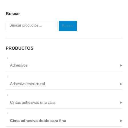
elegir
elegir
en
en
Buscar
la
la
página
página
Buscar
de
de
producto
producto
PRODUCTOS
Adhesivos
Adhesivo estructural
Cintas adhesivas una cara
Cinta adhesiva doble cara fina