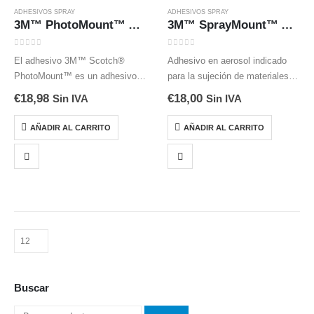
ADHESIVOS SPRAY
ADHESIVOS SPRAY
3M™ PhotoMount™ Adhesivo en Spray, 1 bote de 400 ml
3M™ SprayMount™ Adhesivo en Spray
0
out of 5
0
out of 5
El adhesivo 3M™ Scotch®
Adhesivo en aerosol indicado
PhotoMount™ es un adhesivo
para la sujeción de materiales
de alta resistencia que
ligeros. Gracias a su tiempo
€
18,98
€
18,00
Sin IVA
Sin IVA
proporciona una fijación
prolongado de pegajosidad, las
instantánea y permanente.
uniones son reposicionables
AÑADIR AL CARRITO
AÑADIR AL CARRITO
Puede usarse en la mayoría de
durante las dos primeras horas
materiales porosos y no
de la aplicación del…
porosos. Se…
Buscar