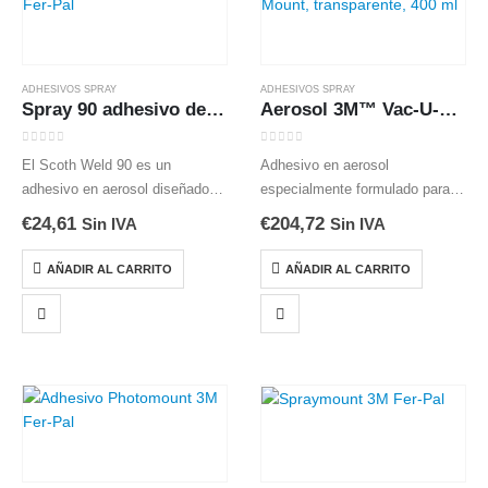
ADHESIVOS SPRAY
ADHESIVOS SPRAY
Spray 90 adhesivo de alta resistencia
Aerosol 3M™ Vac-U-Mount, transparente, 400 ml
0
out of 5
0
out of 5
El Scoth Weld 90 es un
Adhesivo en aerosol
adhesivo en aerosol diseñado
especialmente formulado para
para amplia variedad de
montaje de litografías ,
€
24,61
€
204,72
Sin IVA
Sin IVA
aplicaciones que requieren una
fotografías , serigrafías , mapas
alta resistencia inicial y un
, telas, etc. en prensas de
AÑADIR AL CARRITO
AÑADIR AL CARRITO
rápido desarrrollo de la
vacío. Permite reposicionar las
resistencia final. En…
uniones antes de aplicar el…