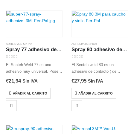
ADHESIVOS SPRAY
ADHESIVOS SPRAY
Spray 77 adhesivo de contacto uso general
Spray 80 adhesivo de neopreno alta resistencia
0
out of 5
0
out of 5
El Scotch Weld 77 es una
El Scotch weld 80 es un
adhesivo muy universal. Posee
adhesivo de contacto ( de
alta pegajosidad y un largo
neopreno) en aerosol que
€
21,94
€
27,95
Sin IVA
Sin IVA
tiempo abierto cuando se plica
presenta gran resistencia a los
sobre ambas superfiucies. El
plastificantes. Presenta la
AÑADIR AL CARRITO
AÑADIR AL CARRITO
Spray 77 es un adhesivo de…
fuerza adhesiva que es habitual
en este…