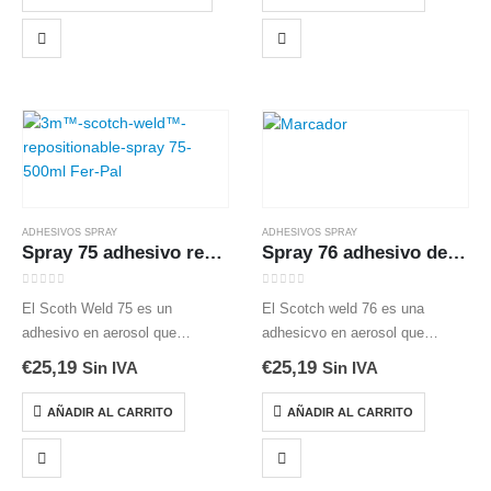
producto
sobre otros muchos materiales (
€16,96
hasta
tiene
madera, metal…
€34,49
múltiples
variantes.
Las
opciones
se
pueden
elegir
en
ADHESIVOS SPRAY
ADHESIVOS SPRAY
la
Spray 75 adhesivo reposicionable
Spray 76 adhesivo de alta adhesión
página
de
0
out of 5
0
out of 5
El Scoth Weld 75 es un
El Scotch weld 76 es una
producto
adhesivo en aerosol que
adhesicvo en aerosol que
permanece autoadhesivo
presenta la ventaja del sistema
€
25,19
€
25,19
Sin IVA
Sin IVA
durante varias horas, permite
de pulverización en forma de
sostener o colocar
malla, que no produce niebla. El
AÑADIR AL CARRITO
AÑADIR AL CARRITO
temporalmente materiales
borde definido del abanico…
ligeros para exopsición o antes
del montaje final. El…