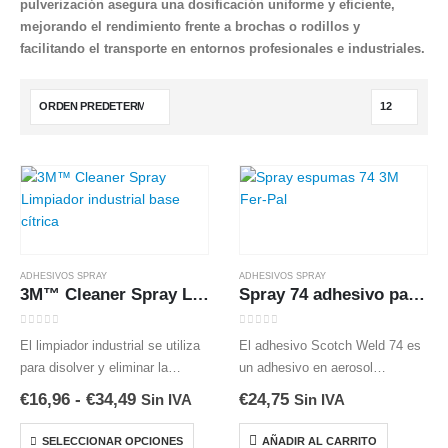
pulverización asegura una dosificación uniforme y eficiente,
mejorando el rendimiento frente a brochas o rodillos y
facilitando el transporte en entornos profesionales e industriales.
ADHESIVOS SPRAY
ADHESIVOS SPRAY
3M™ Cleaner Spray Limpiador industrial base cítrica
Spray 74 adhesivo para espumas
0
out of 5
0
out of 5
El limpiador industrial se utiliza
El adhesivo Scotch Weld 74 es
para disolver y eliminar la
un adhesivo en aerosol
suciedad, la grasa y el petróleo
especialmnete formulado para
Rango
€
16,96
-
€
34,49
€
24,75
Sin IVA
Sin IVA
y eliminar numerosos adhesivos
pegar espumas flexibles de
de
precios:
Este
sin curado
látexo de poliuretano entre sí y
SELECCIONAR OPCIONES
AÑADIR AL CARRITO
desde