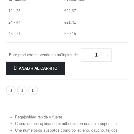
12 - 23
€
22,67
24 - 47
€
21,41
48 - 71
€
20,15
Este producto se vende en múltiplos de
AÑADIR AL CARRITO
Pegajosidad rápida y fuerte
Capaz de unir aplicando el adhesivo en una sola superficie
Une numerosos sustratos como polietileno, caucho, tejidos,