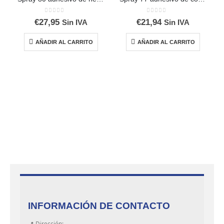
0
out of 5
0
out of 5
€
27,95
€
21,94
Sin IVA
Sin IVA
AÑADIR AL CARRITO
AÑADIR AL CARRITO
INFORMACIÓN DE CONTACTO
📍 Dirección: