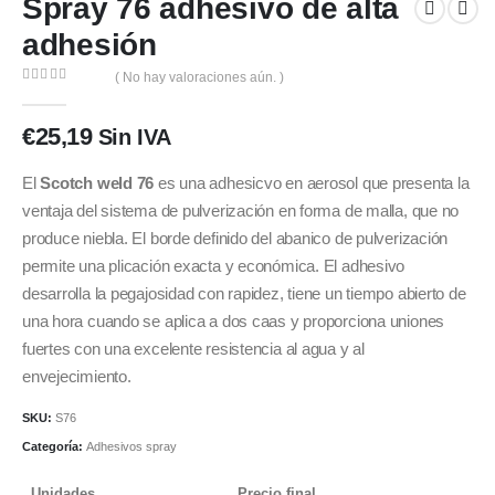
Spray 76 adhesivo de alta
adhesión
( No hay valoraciones aún. )
0
out of 5
€
25,19
Sin IVA
El
Scotch weld 76
es una adhesicvo en aerosol que presenta la
ventaja del sistema de pulverización en forma de malla, que no
produce niebla. El borde definido del abanico de pulverización
permite una plicación exacta y económica. El adhesivo
desarrolla la pegajosidad con rapidez, tiene un tiempo abierto de
una hora cuando se aplica a dos caas y proporciona uniones
fuertes con una excelente resistencia al agua y al
envejecimiento.
SKU:
S76
Categoría:
Adhesivos spray
Unidades
Precio final