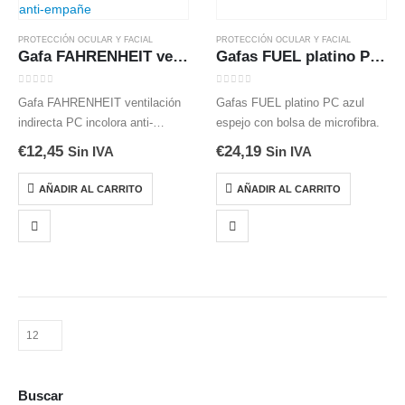
PROTECCIÓN OCULAR Y FACIAL
PROTECCIÓN OCULAR Y FACIAL
Gafa FAHRENHEIT ventilación indirecta PC incolora anti-rayaduras y anti-empañe
Gafas FUEL platino PC azul espejo
0
out of 5
0
out of 5
Gafa FAHRENHEIT ventilación
Gafas FUEL platino PC azul
indirecta PC incolora anti-
espejo con bolsa de microfibra.
rayaduras y anti-empañe
€
12,45
€
24,19
Sin IVA
Sin IVA
AÑADIR AL CARRITO
AÑADIR AL CARRITO
Buscar