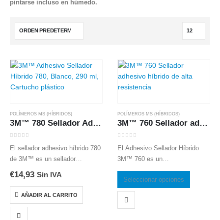
pintarse incluso en húmedo.
POLÍMEROS MS (HÍBRIDOS)
POLÍMEROS MS (HÍBRIDOS)
3M™ 780 Sellador Adhesivo Híbrido Monocomponente
3M™ 760 Sellador adhesivo híbrido de alta resistencia
0
out of 5
0
out of 5
El sellador adhesivo híbrido 780
El Adhesivo Sellador Híbrido
de 3M™ es un sellador
3M™ 760 es un
elastomérico de un solo
monocomponente sin
€
14,93
Sin IVA
Este
Seleccionar opciones
componente que no contiene
isocianatos que cura con la
producto
isocianato. Cura rápidamente
humedad, creando uniones
AÑADIR AL CARRITO
tiene
bajo el efecto de la humedad
elásticas y permanentes. Ofrece
múltiples
atmosférica hasta crear…
alta resistencia y excelente
variantes.