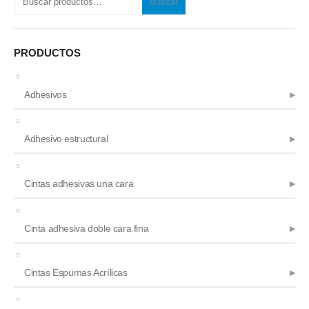
Buscar
la
por:
página
de
producto
PRODUCTOS
Adhesivos
Adhesivo estructural
Cintas adhesivas una cara
Cinta adhesiva doble cara fina
Cintas Espumas Acrílicas