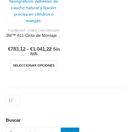
FLEXMOUNT - DOBLE CARA GRUESAS
3M™ 411 Cinta de Montaje para Fotopolímeros Flexográficos
0
out of 5
Rango
€
783,12
-
€
1.041,22
Sin
de
IVA
precios:
desde
Este
SELECCIONAR OPCIONES
€783,12
producto
hasta
tiene
€1.041,22
múltiples
variantes.
Las
opciones
se
pueden
Buscar
elegir
en
Buscar