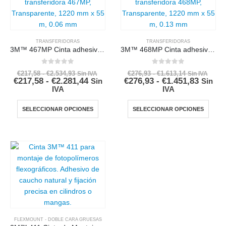
TRANSFERIDORAS
TRANSFERIDORAS
3M™ 467MP Cinta adhesiva transferidora
3M™ 468MP Cinta adhesiva transferidora
0
out of 5
0
out of 5
€
217,58
-
€
2.534,93
€
276,93
-
€
1.613,14
Sin IVA
Sin IVA
€
217,58
-
€
2.281,44
€
276,93
-
€
1.451,83
Sin
Sin
IVA
IVA
SELECCIONAR OPCIONES
SELECCIONAR OPCIONES
FLEXMOUNT - DOBLE CARA GRUESAS