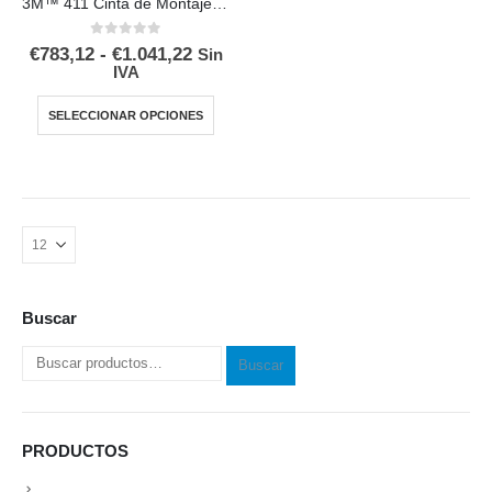
3M™ 411 Cinta de Montaje para Fotopolímeros Flexográficos
0
out of 5
€
783,12
-
€
1.041,22
Sin
IVA
SELECCIONAR OPCIONES
Buscar
Buscar
PRODUCTOS