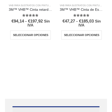
VHB PARA SUSTRATOS CON PINTURA EN POLVO
VHB PARA SUSTRATOS CON PINTURA EN POLVO
3M™ VHB™ Cinta retardante de llama 5958FR, Negra
3M™ VHB™ Cinta de Espuma Acrílica 5952F, Negra
0
out of 5
0
out of 5
€
94,14
-
€
197,92
€
47,27
-
€
185,03
Sin
Sin
IVA
IVA
SELECCIONAR OPCIONES
SELECCIONAR OPCIONES