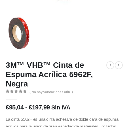
3M™ VHB™ Cinta de
Espuma Acrílica 5962F,
Negra
( No hay valoraciones aún. )
0
out of 5
€
95,04
-
€
197,99
Sin IVA
La cinta 5962F es una cinta adhesiva de doble cara de espuma
acrílica para la unión de gran variedad de materiales, incluidos