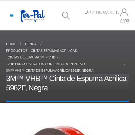
(+34) 91 656 86 18
0
0
HOME
TIENDA
PRODUCTOS
,
CINTAS ESPUMAS ACRÍLICAS
,
CINTAS DE ESPUMA 3M™ VHB™
,
VHB PARA SUSTRATOS CON PINTURA EN POLVO
3M™ VHB™ CINTA DE ESPUMA ACRÍLICA 5962F, NEGRA
3M™ VHB™ Cinta de Espuma Acrílica
5962F, Negra