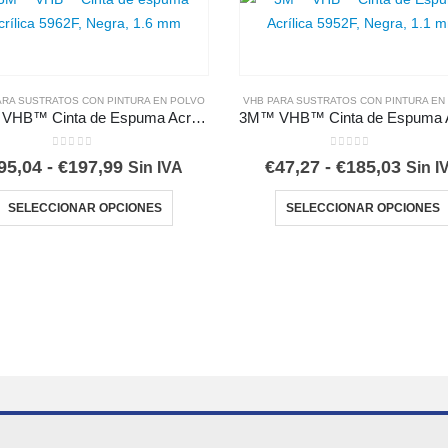
ARA SUSTRATOS CON PINTURA EN POLVO
VHB PARA SUSTRATOS CON PINTURA EN
3M™ VHB™ Cinta de Espuma Acrílica 5962F, Negra
0
out of 5
0
out of 5
Rango
Rang
95,04
-
€
197,99
€
47,27
-
€
185,03
Sin IVA
Sin I
de
de
Este producto tiene múltiples variantes. Las opciones se pueden elegir en la página de producto
precios:
preci
SELECCIONAR OPCIONES
SELECCIONAR OPCIONES
desde
desd
€95,04
€47,2
hasta
hasta
€197,99
€185,