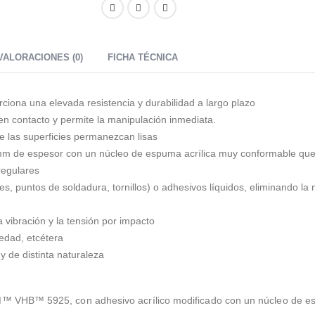
VALORACIONES (0)
FICHA TÉCNICA
rciona una elevada resistencia y durabilidad a largo plazo
 en contacto y permite la manipulación inmediata.
e las superficies permanezcan lisas
mm de espesor con un núcleo de espuma acrílica muy conformable que a
regulares
, puntos de soldadura, tornillos) o adhesivos líquidos, eliminando la n
 vibración y la tensión por impacto
edad, etcétera
y de distinta naturaleza
 3M™ VHB™ 5925, con adhesivo acrílico modificado con un núcleo de