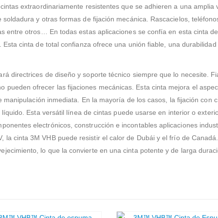
e cintas extraordinariamente resistentes que se adhieren a una amplia
e soldadura y otras formas de fijación mecánica. Rascacielos, teléfono
cas entre otros… En todas estas aplicaciones se confía en esta cinta 
 Esta cinta de total confianza ofrece una unión fiable, una durabilidad 
rá directrices de diseño y soporte técnico siempre que lo necesite. F
 pueden ofrecer las fijaciones mecánicas. Esta cinta mejora el aspe
d de manipulación inmediata. En la mayoría de los casos, la fijación co
líquido. Esta versátil línea de cintas puede usarse en interior o exteri
onentes electrónicos, construcción e incontables aplicaciones industr
 la cinta 3M VHB puede resistir el calor de Dubái y el frío de Canadá
ecimiento, lo que la convierte en una cinta potente y de larga duraci