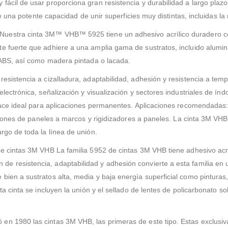
fácil de usar proporciona gran resistencia y durabilidad a largo plaz
ece una potente capacidad de unir superficies muy distintas, incluidas l
uestra cinta 3M™ VHB™ 5925 tiene un adhesivo acrílico duradero con
e fuerte que adhiere a una amplia gama de sustratos, incluido alumini
y ABS, así como madera pintada o lacada.
esistencia a cizalladura, adaptabilidad, adhesión y resistencia a temp
ectrónica, señalización y visualización y sectores industriales de índol
 hace ideal para aplicaciones permanentes. Aplicaciones recomendadas
 uniones de paneles a marcos y rigidizadores a paneles. La cinta 3M V
rgo de toda la línea de unión.
 de cintas 3M VHB La familia 5952 de cintas 3M VHB tiene adhesivo ac
e resistencia, adaptabilidad y adhesión convierte a esta familia en
ien a sustratos alta, media y baja energía superficial como pinturas, 
ta cinta se incluyen la unión y el sellado de lentes de policarbonato 
en 1980 las cintas 3M VHB, las primeras de este tipo. Estas exclusiv