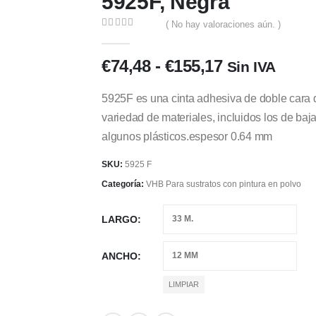
5925F, Negra
( No hay valoraciones aún. )
0
out of 5
Rango
€
74,48
-
€
155,17
Sin IVA
de
precios:
5925F es una cinta adhesiva de doble cara d
desde
variedad de materiales, incluidos los de baja
€74,48
algunos plásticos.espesor 0.64 mm
hasta
€155,17
SKU:
5925 F
Categoría:
VHB Para sustratos con pintura en polvo
LARGO
ANCHO
LIMPIAR