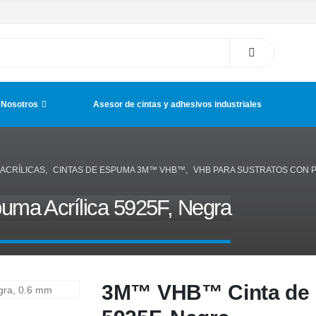
 Nosotros
Asesor de cintas y adhesivos industriales
ACRÍLICAS
,
CINTAS DE ESPUMA 3M™ VHB™
,
VHB PARA SUSTRATOS CON P
a Acrílica 5925F, Negra
3M™ VHB™ Cinta de 