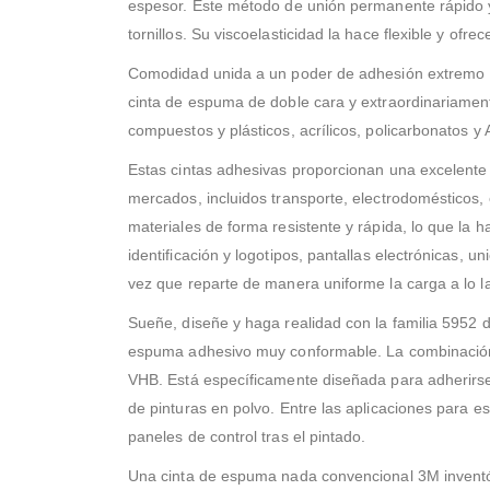
espesor. Este método de unión permanente rápido y 
tornillos. Su viscoelasticidad la hace flexible y ofr
Comodidad unida a un poder de adhesión extremo N
cinta de espuma de doble cara y extraordinariament
compuestos y plásticos, acrílicos, policarbonatos 
Estas cintas adhesivas proporcionan una excelente r
mercados, incluidos transporte, electrodomésticos, el
materiales de forma resistente y rápida, lo que la
identificación y logotipos, pantallas electrónicas,
vez que reparte de manera uniforme la carga a lo la
Sueñe, diseñe y haga realidad con la familia 5952
espuma adhesivo muy conformable. La combinación d
VHB. Está específicamente diseñada para adherirse b
de pinturas en polvo. Entre las aplicaciones para es
paneles de control tras el pintado.
Una cinta de espuma nada convencional 3M inventó 