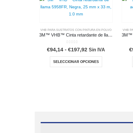
VHB PARA SUSTRATOS CON PINTURA EN POLVO
VHB P
3M™ VHB™ Cinta retardante de llama 5958FR, Negra
0
out of 5
Rango
€
94,14
-
€
197,92
€
Sin IVA
de
Este producto tiene múltiples variantes. Las opciones se pueden elegir en la página de producto
precios:
SELECCIONAR OPCIONES
desde
€94,14
hasta
€197,92