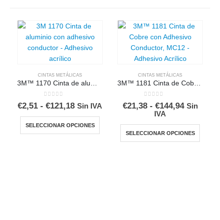
CINTAS METÁLICAS
CINTAS METÁLICAS
3M™ 1170 Cinta de aluminio con Adhesivo Conductor
3M™ 1181 Cinta de Cobre con Adhesivo Conductor
0
out of 5
0
out of 5
Rango
Rango
€
2,51
-
€
121,18
€
21,38
-
€
144,94
Sin IVA
Sin
de
de
IVA
Este producto tiene múltiples variantes. Las opciones se pueden elegir en la página de producto
precios:
precios:
Este producto tiene múltiples variantes. Las opciones se pueden elegir en la pág
SELECCIONAR OPCIONES
desde
desde
SELECCIONAR OPCIONES
€2,51
€21,38
hasta
hasta
€121,18
€144,94