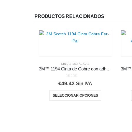
PRODUCTOS RELACIONADOS
CINTAS METÁLICAS
3M™ 1194 Cinta de Cobre con adhesivo no conductor
0
out of 5
€
49,42
Sin IVA
Este producto tiene múltiples variantes. Las opciones se pueden elegir en la página de producto
SELECCIONAR OPCIONES