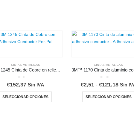
CINTAS METÁLICAS
CINTAS METÁLICAS
3M™ 1245 Cinta de Cobre en relieve con adhesivo conductor
0
out of 5
0
out of 5
Rang
€
152,37
€
2,51
-
€
121,18
Sin IVA
Sin IV
de
Este producto tiene múltiples variantes. Las opciones se pueden elegir en la página de producto
precio
SELECCIONAR OPCIONES
SELECCIONAR OPCIONES
desde
€2,51
hasta
€121,