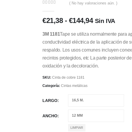
( No hay valoraciones aún. )
0
out of 5
Rango
€
21,38
-
€
144,94
Sin IVA
de
precios:
3M 1181
Tape se utiliza normalmente para a
desde
conductividad eléctrica de la aplicación de s
€21,38
respaldo. Los usos comunes incluyen conexi
hasta
recintos protegidos, etc La parte posterior d
€144,94
oxidación y la decoloración.
SKU:
Cinta de cobre 1181
Categoría:
Cintas metálicas
LARGO
ANCHO
LIMPIAR