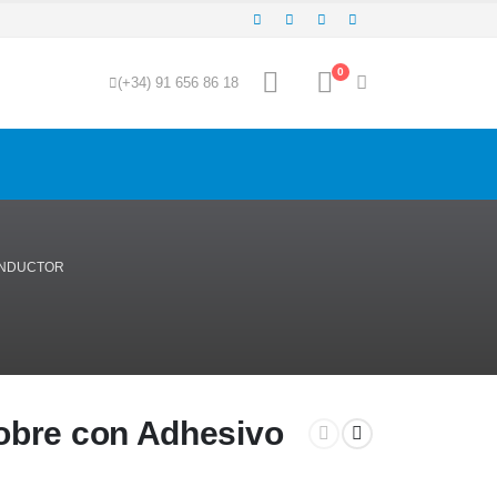
0
(+34) 91 656 86 18
ONDUCTOR
obre con Adhesivo