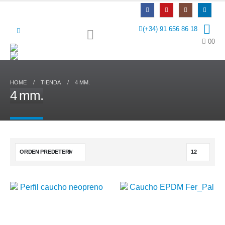
(+34) 91 656 86 18
0
0
HOME
TIENDA
4 MM.
4 mm.