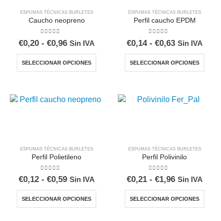
ESPUMAS TÉCNICAS BURLETES
ESPUMAS TÉCNICAS BURLETES
Caucho neopreno
Perfil caucho EPDM
0
out of 5
0
out of 5
Rango
Rango
€
0,20
-
€
0,96
€
0,14
-
€
0,63
Sin IVA
Sin IVA
de
de
precios:
precios:
Este
Este
SELECCIONAR OPCIONES
SELECCIONAR OPCIONES
desde
desde
producto
produ
€0,20
€0,14
tiene
tiene
hasta
hasta
€0,96
€0,63
múltiples
múltip
variantes.
varian
Las
Las
opciones
opcio
se
se
pueden
pued
ESPUMAS TÉCNICAS BURLETES
ESPUMAS TÉCNICAS BURLETES
elegir
elegir
Perfil Polietileno
Perfil Polivinilo
en
en
0
out of 5
0
out of 5
la
la
Rango
Rango
€
0,12
-
€
0,59
€
0,21
-
€
1,96
Sin IVA
Sin IVA
de
de
página
págin
precios:
precios:
Este
Este
de
de
SELECCIONAR OPCIONES
SELECCIONAR OPCIONES
desde
desde
producto
produ
€0,12
€0,21
producto
produ
tiene
tiene
hasta
hasta