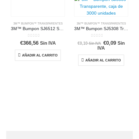
3M™ BUMPON™ TRANSPARENTES
3M™ BUMPON™ TRANSPARENTES
3M™ Bumpon SJ6512 SOFT CLEAR, caja de 5000 unidades
3M™ Bumpon SJ5308 Transparente, caja de 3000 unidades
0
out of 5
0
out of 5
€
366,56
€
0,09
Sin IVA
El
El
Sin
€
0,10
Sin IVA
precio
precio
IVA
original
actual
era:
es:
AÑADIR AL CARRITO
€0,10.
€0,10.
AÑADIR AL CARRITO