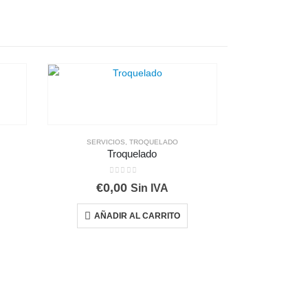
SERVICIOS
,
TROQUELADO
Troquelado
0
out of 5
€
0,00
Sin IVA
AÑADIR AL CARRITO
SERVICI
Ma
0
€
0,