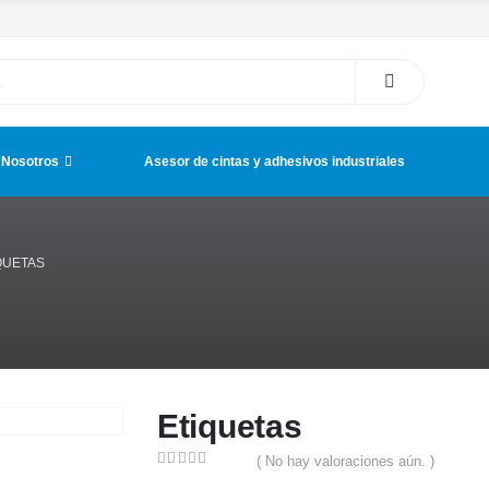
 Nosotros
Asesor de cintas y adhesivos industriales
QUETAS
Etiquetas
( No hay valoraciones aún. )
0
out of 5