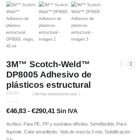
3M™ Scotch-Weld™
DP8005 Adhesivo de
plásticos estructural
( No hay valoraciones aún. )
0
out of 5
Rango
€
46,83
-
€
290,41
Sin IVA
de
precios:
Acrílico. Para PE, PP y sustratos difíciles. Semiflexible. Poco
desde
fluyente. Color amarillento. Vide de mezcla 3 min. Solidificación
€46,83
3 h.