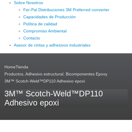
Sobre Nosotros
Fer-Pal Distribuciones 3M Preferred converter
Capacidades de Producción
Política de calidad
Compromiso Ambiental
Contacto
Asesor de cintas y adhesivos industriales
Home
Tienda
Productos
,
Adhesivo estructural
,
Bicomponentes Epoxy
3M™ Scotch-Weld™DP110 Adhesivo epoxi
3M™ Scotch-Weld™DP110
Adhesivo epoxi