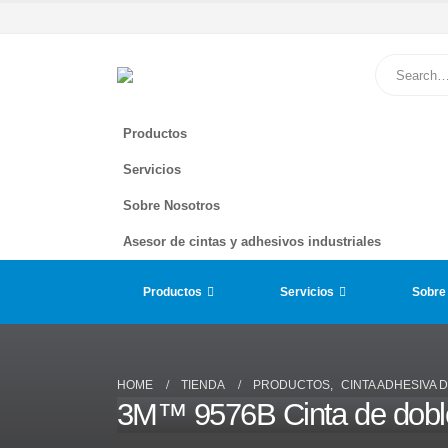
Productos
Servicios
Sobre Nosotros
Asesor de cintas y adhesivos industriales
Productos
Servicios
Sobre
HOME
TIENDA
PRODUCTOS
,
CINTA ADHESIVA 
3M™ 9576B Cinta de doble