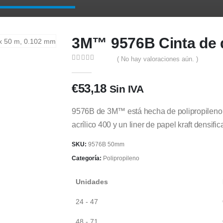
3M™ 9576B Cinta de 
( No hay valoraciones aún. )
0
out of 5
€
53,18
Sin IVA
9576B de 3M™ está hecha de polipropileno 
acrílico 400 y un liner de papel kraft densifi
SKU:
9576B 50mm
Categoría:
Polipropileno
Unidades
24 - 47
48 - 71