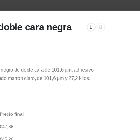
doble cara negra
negro de doble cara de 101,6 µm, adhesivo
cado marrón claro, de 101,6 µm y 27,2 kilos.
Precio final
€
47,86
€
45,20