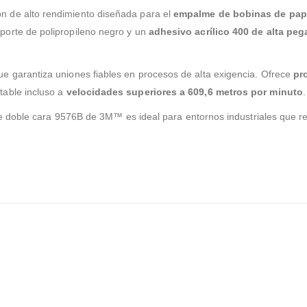
n de alto rendimiento diseñada para el
empalme de bobinas de pape
porte de polipropileno negro y un
adhesivo acrílico 400 de alta peg
que garantiza uniones fiables en procesos de alta exigencia. Ofrece
pr
table incluso a
velocidades superiores a 609,6 metros por minuto
.
a de doble cara 9576B de 3M™ es ideal para entornos industriales que 