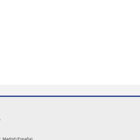
O
z, Madrid (España)