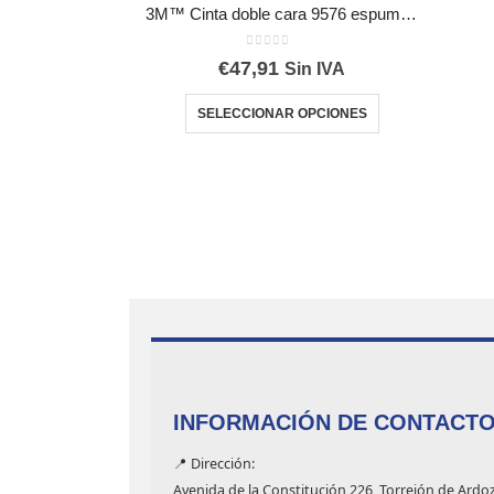
3M™ Cinta doble cara 9576 espuma PE incolora
0
out of 5
€
47,91
Sin IVA
Este producto tiene múltiples variantes. Las opciones se pueden elegir en la página de producto
SELECCIONAR OPCIONES
INFORMACIÓN DE CONTACT
📍 Dirección:
Avenida de la Constitución 226, Torrejón de Ardo