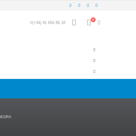
0
(+34) 91 656 86 18
 NEGRA