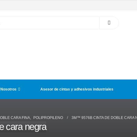
 Nosotros
Asesor de cintas y adhesivos industriales
DOBLE CARA FINA
,
POLIPROPILENO
3M™ 9576B CINTA DE DOBLE CARA
 cara negra