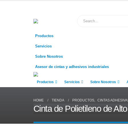
Productos
Servicios
Sobre Nosotros
Asesor de cintas y adhesivos industriales
Productos
Servicios
Sobre Nosotros
HOME
TIENDA
PRODUCTOS
,
CINTAS ADHESIVA
Cinta de Polietileno de Al