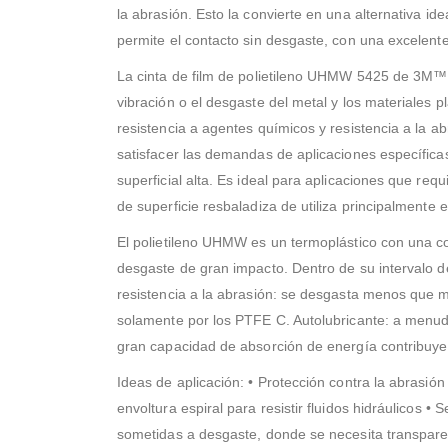
la abrasión. Esto la convierte en una alternativa i
permite el contacto sin desgaste, con una excelente
La cinta de film de polietileno UHMW 5425 de 3M™ sue
vibración o el desgaste del metal y los materiales p
resistencia a agentes químicos y resistencia a la abr
satisfacer las demandas de aplicaciones específicas.
superficial alta. Es ideal para aplicaciones que req
de superficie resbaladiza de utiliza principalmente
El polietileno UHMW es un termoplástico con una co
desgaste de gran impacto. Dentro de su intervalo d
resistencia a la abrasión: se desgasta menos que m
solamente por los PTFE C. Autolubricante: a menudo
gran capacidad de absorción de energía contribuye 
Ideas de aplicación: • Protección contra la abrasi
envoltura espiral para resistir fluidos hidráulicos •
sometidas a desgaste, donde se necesita transparen