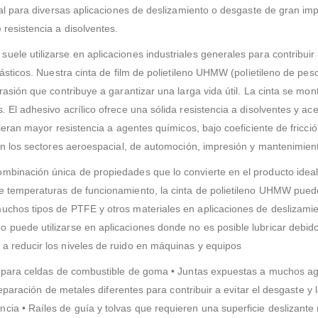
deal para diversas aplicaciones de deslizamiento o desgaste de gran i
 resistencia a disolventes.
le utilizarse en aplicaciones industriales generales para contribuir a
lásticos. Nuestra cinta de film de polietileno UHMW (polietileno de pe
asión que contribuye a garantizar una larga vida útil. La cinta se monta
 El adhesivo acrílico ofrece una sólida resistencia a disolventes y ac
uieran mayor resistencia a agentes químicos, bajo coeficiente de fricci
 en los sectores aeroespacial, de automoción, impresión y mantenimien
mbinación única de propiedades que lo convierte en el producto ideal
e temperaturas de funcionamiento, la cinta de polietileno UHMW puede
uchos tipos de PTFE y otros materiales en aplicaciones de deslizamien
 puede utilizarse en aplicaciones donde no es posible lubricar debid
a reducir los niveles de ruido en máquinas y equipos
ón para celdas de combustible de goma • Juntas expuestas a muchos ag
 Separación de metales diferentes para contribuir a evitar el desgaste y
cia • Raíles de guía y tolvas que requieren una superficie deslizante