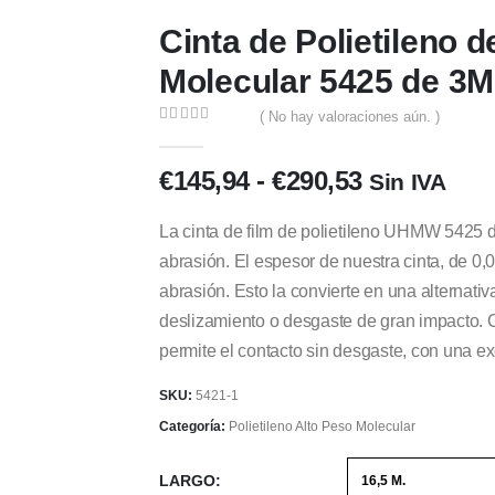
Cinta de Polietileno d
Molecular 5425 de 3M
( No hay valoraciones aún. )
0
out of 5
Rango
€
145,94
-
€
290,53
Sin IVA
de
precios:
La cinta de film de polietileno UHMW 5425 d
desde
abrasión. El espesor de nuestra cinta, de 0,
€145,94
abrasión. Esto la convierte en una alternati
hasta
deslizamiento o desgaste de gran impacto. 
€290,53
permite el contacto sin desgaste, con una ex
SKU:
5421-1
Categoría:
Polietileno Alto Peso Molecular
LARGO