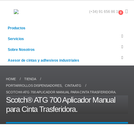
(+34) 91 656 86 18
0
Productos
Servicios
Sobre Nosotros
Asesor de cintas y adhesivos industriales
HOME
TIENDA
PORTARROLLOS DISPENSADORES
,
CINTA ATG
SCOTCH® ATG 700 APLICADOR MANUAL PARA CINTA TRASFERIDORA.
Scotch® ATG 700 Aplicador Manual
para Cinta Trasferidora.