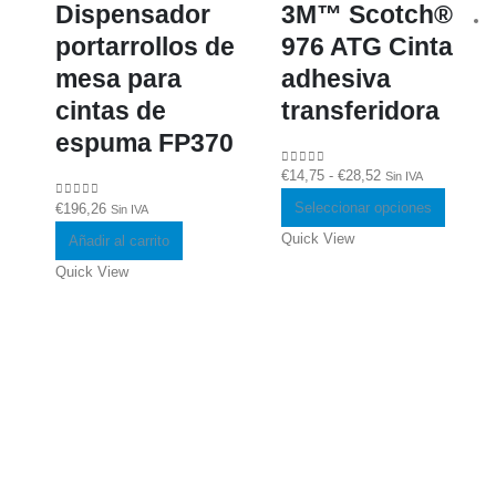
3M™ Scotch®
Dispensador
976 ATG Cinta
portarrollos de
adhesiva
mesa para
transferidora
cintas de
espuma FP370
Rango
€
14,75
-
€
28,52
0
out of 5
Sin IVA
de
Este
Seleccionar opciones
€
196,26
0
out of 5
Sin IVA
precios:
product
Quick View
Añadir al carrito
desde
tiene
Quick View
€14,75
múltiple
hasta
variante
€28,52
Las
opcione
se
pueden
elegir
en
la
página