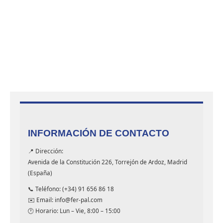
de
product
INFORMACIÓN DE CONTACTO
📍 Dirección:
Avenida de la Constitución 226, Torrejón de Ardoz, Madrid
(España)
📞 Teléfono: (+34) 91 656 86 18
✉️ Email: info@fer-pal.com
🕐 Horario: Lun – Vie, 8:00 – 15:00