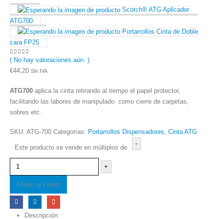
Scotch® ATG Aplicador
ATG700
Portarrollos Cinta de Doble
cara FP25
( No hay valoraciones aún. )
0
out of 5
€
44,20
Sin IVA
ATG700
aplica la cinta retirando al tiempo el papel protector,
facilitando las labores de manipulado como cierre de carpetas,
sobres etc.
SKU:
ATG-700
Categorías:
Portarrollos Dispensadores
,
Cinta ATG
-
Este producto se vende en múltiplos de
+
Añadir al carrito
Descripción