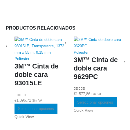
PRODUCTOS RELACIONADOS
Poliester
3M™ Cinta de
Poliester
3M™ Cinta de
doble cara
doble cara
9629PC
93015LE
€
1.577,86
0
out of 5
Sin IVA
Este
€
1.396,71
0
out of 5
Sin IVA
Seleccionar opciones
Este
product
Seleccionar opciones
Quick View
producto
tiene
Quick View
tiene
múltiple
múltiples
variante