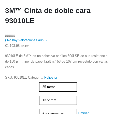
3M™ Cinta de doble cara
93010LE
( No hay valoraciones aún. )
0
out of 5
€
1.193,98
Sin IVA
93010LE de 3M™ es un adhesivo acrílico 300LSE de alta resistencia
de 150 µm , liner de papel kraft n.º 58 de 107 µm revestido con varias
capas.
SKU:
93010LE
Categoría:
Poliester
Metraje
Ancho
Plazo de entrega
Limpiar