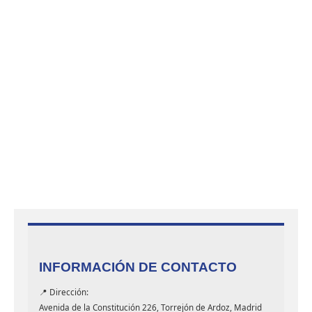
variantes.
Las
Las
opcione
opciones
se
se
pueden
pueden
elegir
elegir
en
en
la
la
página
página
de
de
product
producto
INFORMACIÓN DE CONTACTO
📍 Dirección:
Avenida de la Constitución 226, Torrejón de Ardoz, Madrid