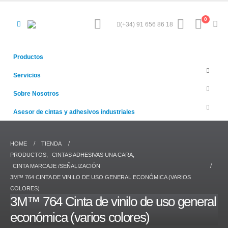
0
(+34) 91 656 86 18
Productos
Servicios
Sobre Nosotros
Asesor de cintas y adhesivos industriales
HOME
TIENDA
PRODUCTOS
,
CINTAS ADHESIVAS UNA CARA
,
CINTA MARCAJE /SEÑALIZACIÓN
3M™ 764 CINTA DE VINILO DE USO GENERAL ECONÓMICA (VARIOS
COLORES)
3M™ 764 Cinta de vinilo de uso general
económica (varios colores)