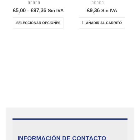
5.00
out of 5
0
out of 5
Rango
€
5,00
-
€
97,36
€
9,36
Sin IVA
Sin IVA
de
Este producto tiene múltiples variantes. Las opciones se pueden elegir en la página de producto
precios:
SELECCIONAR OPCIONES
AÑADIR AL CARRITO
desde
€5,00
hasta
€97,36
INFORMACIÓN DE CONTACTO