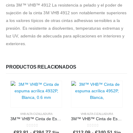
cinta 3M™ VHB™ 4912 La resistencia a pelado y el poder de
sujeción de la cinta 3M VHB 4912 son notablemente superiores
a los valores típicos de otras cintas adhesivas sensibles a la
presión. Es resistente a disolventes, temperaturas extremas y
luz UV, además de adecuada para aplicaciones en interiores y
exteriores.
PRODUCTOS RELACIONADOS
VHB ALTA CIZALLADURA
VHB ALTA CIZALLADURA
3M™ VHB™ Cinta de Espuma Acrílica 4932P, Blanca
3M™ VHB™ Cinta de Espuma Acrílica 4952P
0
out of 5
0
out of 5
Rango
Rango
€
83,81
-
€
384,77
€
112,09
-
€
240,51
Sin
Sin