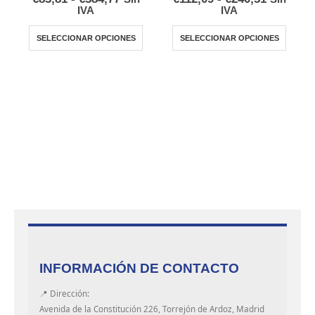
de
de
IVA
IVA
precios:
precios:
Este producto tiene múltiples variantes. Las opciones se pueden elegir en la página de producto
Este producto tiene múltiples variantes. Las opciones se pueden elegir en la pág
desde
desde
SELECCIONAR OPCIONES
SELECCIONAR OPCIONES
€83,81
€112,09
hasta
hasta
€384,77
€240,51
INFORMACIÓN DE CONTACTO
📍 Dirección:
Avenida de la Constitución 226, Torrejón de Ardoz, Madrid