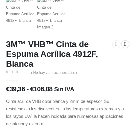
3M™ VHB™ Cinta de
Espuma Acrílica 4912F,
Blanca
( No hay valoraciones aún. )
0
out of 5
Rango
€
39,36
-
€
106,08
Sin IVA
de
precios:
CInta acrílica VHB color blanca y 2mm de espesor. Su
desde
resistencia a los disolventes , a las temperaturas extremas y a
€39,36
los rayos U.V. la hacen indicada para numerosas aplicaciones
hasta
de interior y exterior.
€106,08