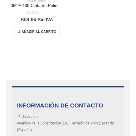
POLIETILENO
3M™ 480 Cinta de Polietileno
0
out of 5
€
59,66
Sin IVA
AÑADIR AL CARRITO
INFORMACIÓN DE CONTACTO
📍 Dirección:
Avenida de la Constitución 226, Torrejón de Ardoz, Madrid
(España)