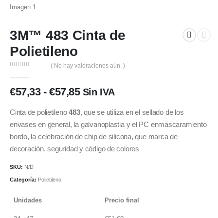
3M™ 483 Cinta de
Polietileno
( No hay valoraciones aún. )
0
out of 5
Rango
€
57,33
-
€
57,85
Sin IVA
de
precios:
Cinta de polietileno
483
, que se utiliza en el sellado de los
desde
envases en general, la galvanoplastia y el PC enmascaramiento
€57,33
bordo, la celebración de chip de silicona, que marca de
hasta
decoración, seguridad y código de colores
€57,85
SKU:
N/D
Categoría:
Polietileno
Unidades
Precio final