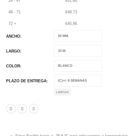
24 - 47
€
51,60
48 - 71
€
48,73
72 +
€
45,86
ANCHO
LARGO
COLOR
PLAZO DE ENTREGA
LIMPIAR
Sigue flexible hasta a -28,8 ºC para aplicaciones a temperaturas