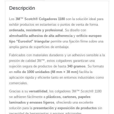
Descripción
Los
3M™ Scotch® Colgadores 1180
son la solución ideal para
exhibir productos en estanterías o puntos de venta de forma
ordenada, resistente y profesional
. Su diseño con
almohadilla adhesiva de alta adherencia
y
orificio europeo
tipo “Euroslot” triangular
permite una fijación firme sobre una
amplia gama de superficies de embalaje.
Fabricados con materiales duraderos y un adhesivo sensible a la
presión de calidad 3M™, estos colgadores garantizan una
sujeción segura de productos de hasta
340 gramos
. Su formato
en
rollo de 1000 unidades (48 mm × 38 mm)
facilita la
aplicación rápida y eficiente tanto en entornos industriales como
comerciales.
Gracias a su
versatilidad
, los colgadores 3M™ Scotch® 1180
se adhieren fácilmente a
plásticos, cartones, papeles
laminados y envases ligeros
, ofreciendo una excelente
solución para la
presentación y exposición de productos
sin
necesidad de herramientas o equipos adicionales.