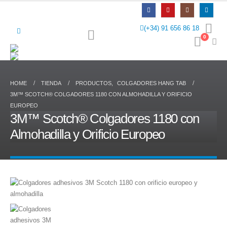
(+34) 91 656 86 18
0
HOME
TIENDA
PRODUCTOS
,
COLGADORES HANG TAB
3M™ SCOTCH® COLGADORES 1180 CON ALMOHADILLA Y ORIFICIO
EUROPEO
3M™ Scotch® Colgadores 1180 con
Almohadilla y Orificio Europeo