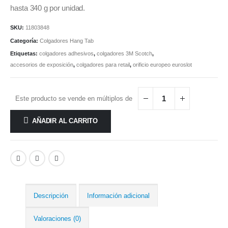
hasta 340 g por unidad.
SKU:
11803848
Categoría:
Colgadores Hang Tab
Etiquetas:
colgadores adhesivos
,
colgadores 3M Scotch
,
accesorios de exposición
,
colgadores para retail
,
orificio europeo euroslot
Este producto se vende en múltiplos de
AÑADIR AL CARRITO
Descripción
Información adicional
Valoraciones (0)