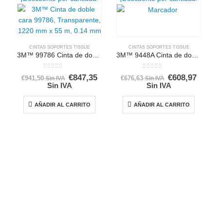
CINTAS SOPORTES TISSUE
CINTAS SOPORTES TISSUE
3M™ 99786 Cinta de doble cara
3M™ 9448A Cinta de doble cara de tisú
0
out of 5
0
out of 5
€
847,35
€
608,97
El
El
El
El
€
941,50
€
676,63
Sin IVA
Sin IVA
precio
precio
precio
precio
Sin IVA
Sin IVA
original
actual
original
actual
era:
es:
era:
es:
€941,50.
€941,50.
€676,63.
€676,63.
AÑADIR AL CARRITO
AÑADIR AL CARRITO