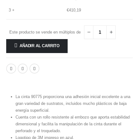
3 +
€
410,19
Este producto se vende en múltiplos de
AÑADIR AL CARRITO
La cinta 90775 proporciona una adhesión inicial excelente a una
gran variedad de sustratos, incluidos mucho plásticos de baja
energía superficial.
Cuenta con un rollo resistente al embozo que aporta estabilidad
dimensional y facilita la manipulación de la cinta durante el
perforado y el troquelado.
Logotipo de 3M impreso en azul.