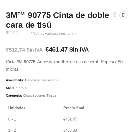
3M™ 90775 Cinta de doble
cara de tisú
( No hay valoraciones aún. )
0
out of 5
€
461,47
Sin IVA
El
El
€
512,74
Sin IVA
precio
precio
original
actual
Cinta 3M
90775
Adhesivo acrílico de uso general
.
Espesor 80
era:
es:
€512,74.
€512,74.
micras
Availability:
Disponible para reserva
SKU:
90775-50
Categoría:
Cintas soportes Tissue
Unidades
Precio final
0 - 1
€
461,47
1 - 2
€
435,83