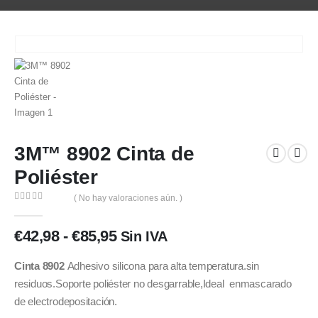
3M™ 8902 Cinta de
Poliéster
( No hay valoraciones aún. )
0
out of 5
Rango
€
42,98
-
€
85,95
Sin IVA
de
precios:
Cinta 8902
Adhesivo silicona para alta temperatura.sin
desde
residuos.Soporte poliéster no desgarrable,Ideal enmascarado
€42,98
de electrodepositación.
hasta