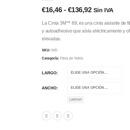
Rango
€
16,46
-
€
136,92
Sin IVA
de
precios:
La Cinta 3M™ 69, es una cinta aislante de fi
desde
y autoadhesivo que aísla eléctricamente y o
€16,46
elevadas.
hasta
€136,92
SKU:
N/D
Categoría:
Fibra de Vidrio
LARGO
ANCHO
LIMPIAR