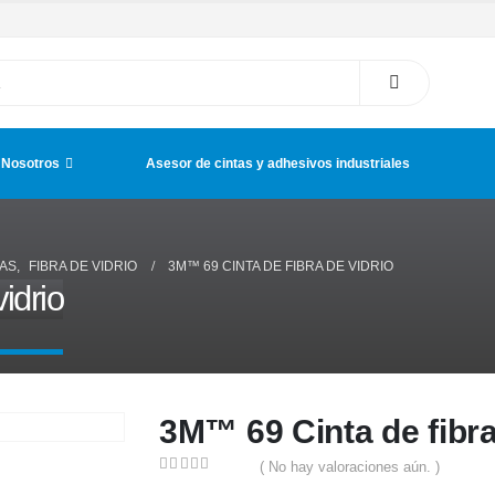
 Nosotros
Asesor de cintas y adhesivos industriales
CAS
,
FIBRA DE VIDRIO
3M™ 69 CINTA DE FIBRA DE VIDRIO
idrio
3M™ 69 Cinta de fibra
( No hay valoraciones aún. )
0
out of 5