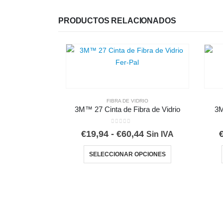
PRODUCTOS RELACIONADOS
FIBRA DE VIDRIO
3M™ 27 Cinta de Fibra de Vidrio
3M
0
out of 5
Rango
€
19,94
-
€
60,44
Sin IVA
de
Este producto tiene múltiples variantes. Las opciones se pueden elegir en la página de producto
precios:
SELECCIONAR OPCIONES
desde
€19,94
hasta
€60,44