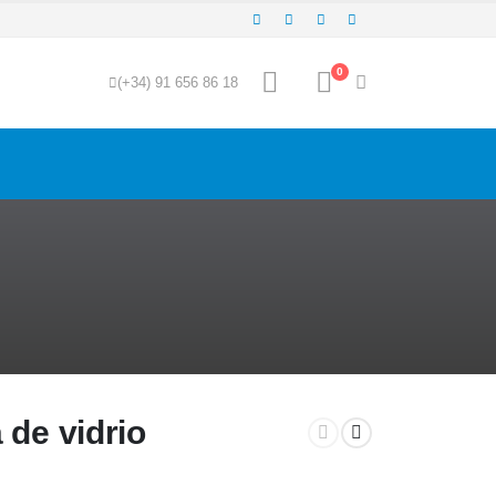
0
(+34) 91 656 86 18
 de vidrio