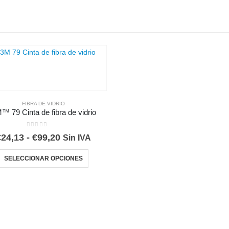
FIBRA DE VIDRIO
™ 79 Cinta de fibra de vidrio
0
out of 5
Rango
€
24,13
-
€
99,20
Sin IVA
de
Este producto tiene múltiples variantes. Las opciones se pueden elegir en la página de producto
precios:
SELECCIONAR OPCIONES
desde
€24,13
hasta
€99,20