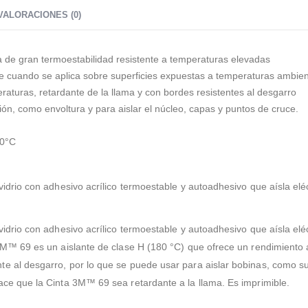
VALORACIONES (0)
na de gran termoestabilidad resistente a temperaturas elevadas
e cuando se aplica sobre superficies expuestas a temperaturas ambie
raturas, retardante de la llama y con bordes resistentes al desgarro
ón, como envoltura y para aislar el núcleo, capas y puntos de cruce.
00°C
vidrio con adhesivo acrílico termoestable y autoadhesivo que aísla el
vidrio con adhesivo acrílico termoestable y autoadhesivo que aísla el
 3M™ 69 es un aislante de clase H (180 °C) que ofrece un rendimiento 
e al desgarro, por lo que se puede usar para aislar bobinas, como suj
ace que la Cinta 3M™ 69 sea retardante a la llama. Es imprimible.