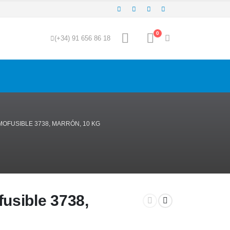
0
(+34) 91 656 86 18
OFUSIBLE 3738, MARRÓN, 10 KG
usible 3738,