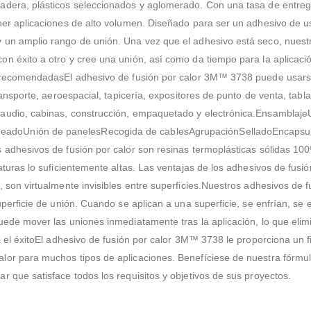
adera, plásticos seleccionados y aglomerado. Con una tasa de entrega
ner aplicaciones de alto volumen. Diseñado para ser un adhesivo de u
 un amplio rango de unión. Una vez que el adhesivo está seco, nuestr
n éxito a otro y cree una unión, así como da tiempo para la aplicaci
s recomendadasEl adhesivo de fusión por calor 3M™ 3738 puede usars
ransporte, aeroespacial, tapicería, expositores de punto de venta, tabla
 audio, cabinas, construcción, empaquetado y electrónica.Ensamblaje
adoUnión de panelesRecogida de cablesAgrupaciónSelladoEncapsu
 adhesivos de fusión por calor son resinas termoplásticas sólidas 10
turas lo suficientemente altas. Las ventajas de los adhesivos de fusión
 son virtualmente invisibles entre superficies.Nuestros adhesivos de f
uperficie de unión. Cuando se aplican a una superficie, se enfrían, s
uede mover las uniones inmediatamente tras la aplicación, lo que eli
a el éxitoEl adhesivo de fusión por calor 3M™ 3738 le proporciona un f
lor para muchos tipos de aplicaciones. Benefíciese de nuestra fórmu
 que satisface todos los requisitos y objetivos de sus proyectos.