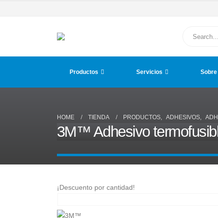
Productos
Servicios
Sobre
HOME
TIENDA
PRODUCTOS
,
ADHESIVOS
,
ADH
3M™ Adhesivo termofusibl
¡Descuento por cantidad!