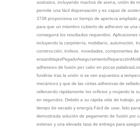
sustratos, incluyendo machos de arena, unión de m
permite una fácil dispensación y es capaz de soste
3738 proporciona un tiempo de apertura ampliado y
para que un miembro cubierto de adhesivo se una co
conseguirá los resultados requeridos. Aplicacione
incluyendo la carpintería, mobiliario, automoción, t
construcción, trofeos, novedades, componentes de
ensamblajesPegadoAseguramientoReparaciónMolde
adhesivos de fusión por calor en pocas palabrasLos
fundirse tras la unión si se ven expuestos a tempera
mecánicos y que de las cintas adhesivas de sellado,
rellenando rápidamente los orificios y mojando la s
en segundos. Debido a su rápida vida de trabajo, p
tiempo de secado y energía.Fácil de usar, listo par
demostrada solución de pegamento de fusión por ca
extenso y una elevada tasa de entrega para asegurar