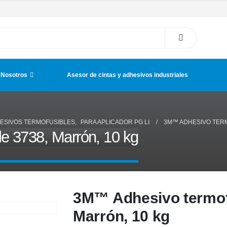
 Nosotros
Asesor de cintas y adhesivos industriales
ESIVOS TERMOFUSIBLES
,
PARA APLICADOR PG LI
3M™ ADHESIVO TERM
e 3738, Marrón, 10 kg
3M™ Adhesivo termof
Marrón, 10 kg