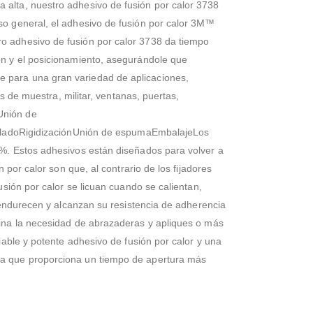
 alta, nuestro adhesivo de fusión por calor 3738
so general, el adhesivo de fusión por calor 3M™
o adhesivo de fusión por calor 3738 da tiempo
ón y el posicionamiento, asegurándole que
e para una gran variedad de aplicaciones,
s de muestra, militar, ventanas, puertas,
Unión de
ladoRigidizaciónUnión de espumaEmbalajeLos
0%. Estos adhesivos están diseñados para volver a
 por calor son que, al contrario de los fijadores
usión por calor se licuan cuando se calientan,
e endurecen y alcanzan su resistencia de adherencia
mina la necesidad de abrazaderas y apliques o más
iable y potente adhesivo de fusión por calor y una
la que proporciona un tiempo de apertura más