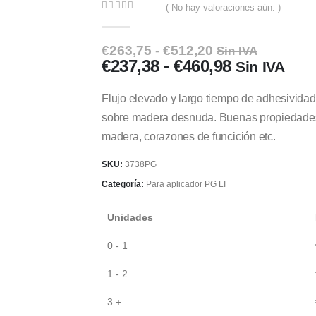
( No hay valoraciones aún. )
0
out of 5
Rango
€
263,75
-
€
512,20
Sin IVA
de
Rango
€
237,38
-
€
460,98
Sin IVA
precios:
de
desde
precios:
Flujo elevado y largo tiempo de adhesivida
€263,75
desde
hasta
sobre madera desnuda. Buenas propiedades 
€512,20
€237,38
madera, corazones de funcición etc.
hasta
€460,98
SKU:
3738PG
Categoría:
Para aplicador PG LI
Unidades
0 - 1
1 - 2
3 +