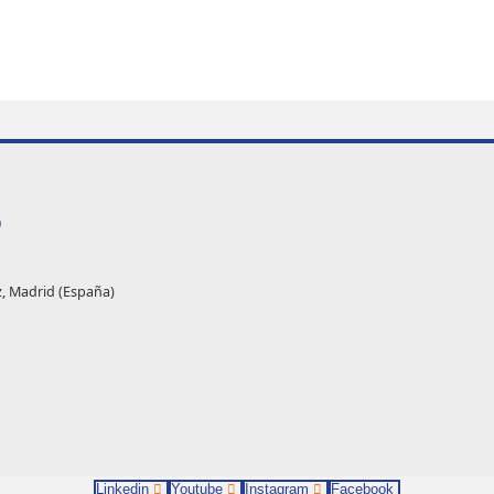
O
z, Madrid (España)
Linkedin
Youtube
Instagram
Facebook