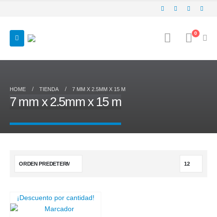
0
HOME
TIENDA
7 MM X 2.5MM X 15 M
7 mm x 2.5mm x 15 m
¡Descuento por cantidad!