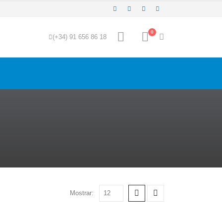
0
(+34) 91 656 86 18
Mostrar: