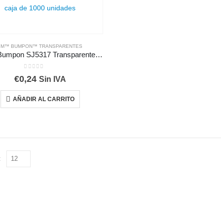
3M™ BUMPON™ TRANSPARENTES
3M™ Bumpon SJ5317 Transparente, caja de 1000 unidades
0
out of 5
€
0,24
Sin IVA
AÑADIR AL CARRITO
: