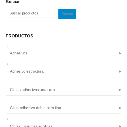
Buscar
la
página
Buscar
de
producto
PRODUCTOS
Adhesivos
Adhesivo estructural
Cintas adhesivas una cara
Cinta adhesiva doble cara fina
Cintas Espumas Acrílicas