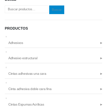
la
la
página
página
Buscar
de
de
producto
producto
PRODUCTOS
Adhesivos
Adhesivo estructural
Cintas adhesivas una cara
Cinta adhesiva doble cara fina
Cintas Espumas Acrílicas