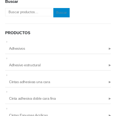
Buscar
la
página
Buscar
de
producto
PRODUCTOS
Adhesivos
Adhesivo estructural
Cintas adhesivas una cara
Cinta adhesiva doble cara fina
Cintas Espumas Acrílicas