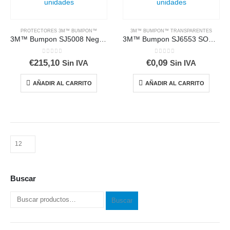
PROTECTORES 3M™ BUMPON™
3M™ BUMPON™ TRANSPARENTES
3M™ Bumpon SJ5008 Negro, caja de 3000 unidades
3M™ Bumpon SJ6553 SOFT CLEAR, caja de 5000 unidades
0
out of 5
0
out of 5
€
215,10
€
0,09
Sin IVA
Sin IVA
AÑADIR AL CARRITO
AÑADIR AL CARRITO
Buscar
Buscar