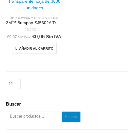
3M™ BUMPON™ TRANSPARENTES
3M™ Bumpon SJ5302A Transparente, caja de 3000 unidades
0
out of 5
€
0,06
El
El
Sin IVA
€
0,07
Sin IVA
precio
precio
original
actual
era:
es:
AÑADIR AL CARRITO
€0,07.
€0,07.
Buscar
Buscar