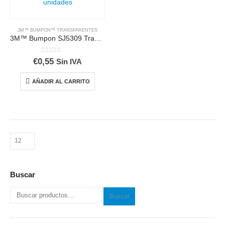
3M™ BUMPON™ TRANSPARENTES
3M™ Bumpon SJ5309 Transparente, caja de 1000 unidades
0
out of 5
€
0,55
Sin IVA
AÑADIR AL CARRITO
Buscar
Buscar