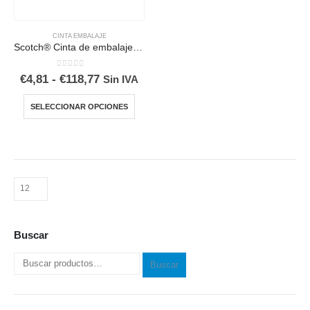
CINTA EMBALAJE
Scotch® Cinta de embalaje ultraadherente 375+
0
out of 5
Rango
€
4,81
-
€
118,77
Sin IVA
de
precios:
Este
SELECCIONAR OPCIONES
desde
producto
€4,81
tiene
hasta
€118,77
múltiples
variantes.
Las
opciones
se
pueden
Buscar
elegir
en
Buscar
la
página
de