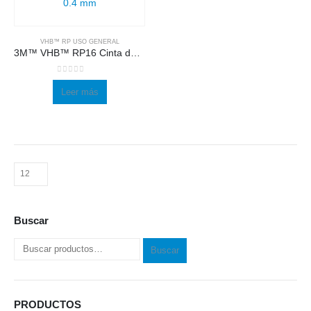
VHB™ RP USO GENERAL
3M™ VHB™ RP16 Cinta de Espuma Acrílica. Uso general
0
out of 5
Leer más
Buscar
Buscar
PRODUCTOS