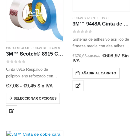
CINTAS SOPORTES TISSUE
3M™ 9448A Cinta de doble cara de tisú
0
out of 5
Sistema de adhesivo acrílico de
firmeza media con alta adhesión
CINTA EMBALAJE
,
CINTAS DE FILAMENTOS
inicial. Buen poder de sujeción a
3M™ Scotch® 8915 Cinta de filamentos retirada sin residuo
€
608,97
Sin
€
676,63
Sin IVA
altas temperaturas. Uniones de
IVA
placas de identificación y de
0
out of 5
Cinta 8915 Respaldo de
espuma; laminados y uniones
AÑADIR AL CARRITO
polipropileno reforzado con
de…
filamentos de vidrio para sujetar
€
7,08
-
€
9,45
Sin IVA
piezas del aparato durante la
fabricación y el envío.
SELECCIONAR OPCIONES
Resistencia a la
tracción.Adhesivo removible