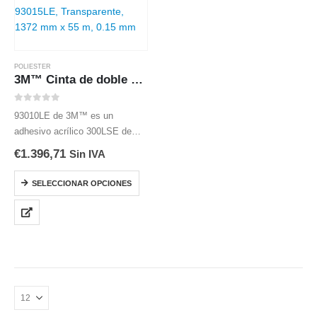
POLIESTER
3M™ Cinta de doble cara 93015LE
0
out of 5
93010LE de 3M™ es un
adhesivo acrílico 300LSE de
alta resistencia de 150 µm con
€
1.396,71
Sin IVA
liner de papel kraft n.º 58 de 107
µm revestido con varias capas.
SELECCIONAR OPCIONES