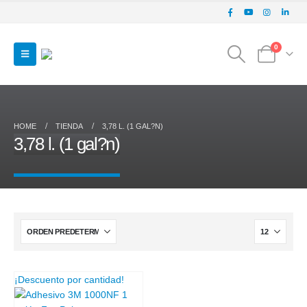
0
HOME
TIENDA
3,78 L. (1 GAL?N)
3,78 l. (1 gal?n)
¡Descuento por cantidad!