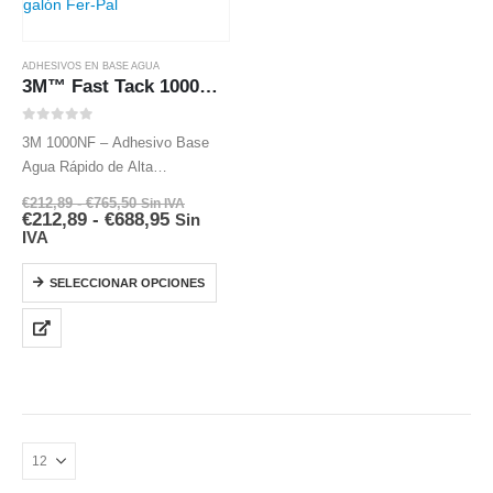
ADHESIVOS EN BASE AGUA
3M™ Fast Tack 1000NF adhesivo de base agua
0
out of 5
3M 1000NF – Adhesivo Base
Agua Rápido de Alta
Pegajosidad .
€
212,89
-
€
765,50
Sin IVA
Disponible en traslúcido y
€
212,89
-
€
688,95
Sin
IVA
violeta
SELECCIONAR OPCIONES