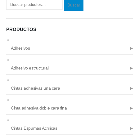
Buscar
elegir
en
la
págin
PRODUCTOS
de
produ
Adhesivos
Adhesivo estructural
Cintas adhesivas una cara
Cinta adhesiva doble cara fina
Cintas Espumas Acrílicas