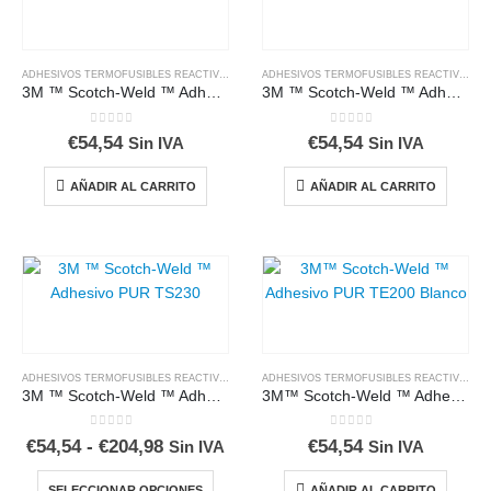
ADHESIVOS TERMOFUSIBLES REACTIVOS
ADHESIVOS TERMOFUSIBLES REACTIVOS
3M ™ Scotch-Weld ™ Adhesivo PUR TE100 Blanco
3M ™ Scotch-Weld ™ Adhesivo PUR TE031
0
out of 5
0
out of 5
€
54,54
€
54,54
Sin IVA
Sin IVA
AÑADIR AL CARRITO
AÑADIR AL CARRITO
ADHESIVOS TERMOFUSIBLES REACTIVOS
ADHESIVOS TERMOFUSIBLES REACTIVOS
3M ™ Scotch-Weld ™ Adhesivo PUR TS230
3M™ Scotch-Weld ™ Adhesivo PUR TE200 Blanco
0
out of 5
0
out of 5
Rango
€
54,54
-
€
204,98
€
54,54
Sin IVA
Sin IVA
de
precios:
Este
SELECCIONAR OPCIONES
AÑADIR AL CARRITO