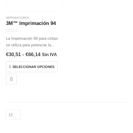
IMPRIMACIONES
3M™ Imprimación 94
0
out of 5
La Imprimación 94 para cintas
se utiliza para potenciar la
adhesión de las cintas 3M a
Rango
€
30,51
-
€
66,14
Sin IVA
superficies tales como
de
precios:
Este
polietileno, propileno, ABS,
SELECCIONAR OPCIONES
desde
producto
mezclas de PET/PBT, cemento,
€30,51
hasta
tiene
madera, vidrio, metal y…
€66,14
múltiples
variantes.
Las
opciones
se
pueden
elegir
en