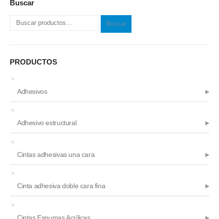
Buscar
la
página
Buscar
de
producto
PRODUCTOS
Adhesivos
Adhesivo estructural
Cintas adhesivas una cara
Cinta adhesiva doble cara fina
Cintas Espumas Acrílicas