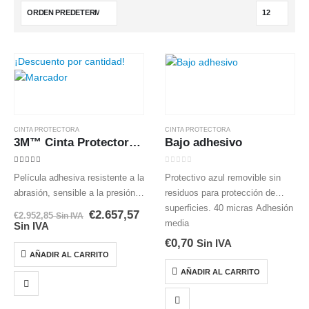
¡Descuento por cantidad!
CINTA PROTECTORA
CINTA PROTECTORA
3M™ Cinta Protectora Industrial 7070UV, Transparente, 1220 mm x 33 m, 0.2 mm
Bajo adhesivo
5.00
out of 5
0
out of 5
Película adhesiva resistente a la
Protectivo azul removible sin
abrasión, sensible a la presión,
residuos para protección de
diseñado para proteger múltiples
superficies. 40 micras Adhesión
€
2.657,57
El
El
€
2.952,85
Sin IVA
superficies industriales contra
media
precio
precio
Sin IVA
original
actual
daños causados ​​por abrasión,
€
0,70
era:
es:
Sin IVA
€2.952,85.
€2.952,85.
rasguños, erosión, UV e
AÑADIR AL CARRITO
impactos menores. PUR
AÑADIR AL CARRITO
Antiabrasión /…