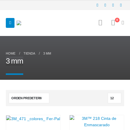
0
HOME
TIENDA
3 MM
3 mm