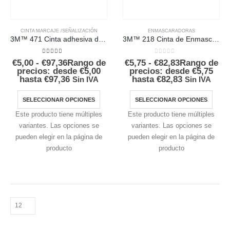
CINTA MARCAJE /SEÑALIZACIÓN
ENMASCARADORAS
3M™ 471 Cinta adhesiva de vinilo Premium
3M™ 218 Cinta de Enmascarado
5.00
out of 5
0
out of 5
€
5,00
-
€
97,36
Rango de
€
5,75
-
€
82,83
Rango de
precios: desde €5,00
precios: desde €5,75
hasta €97,36
hasta €82,83
Sin IVA
Sin IVA
SELECCIONAR OPCIONES
SELECCIONAR OPCIONES
Este producto tiene múltiples
Este producto tiene múltiples
variantes. Las opciones se
variantes. Las opciones se
pueden elegir en la página de
pueden elegir en la página de
producto
producto