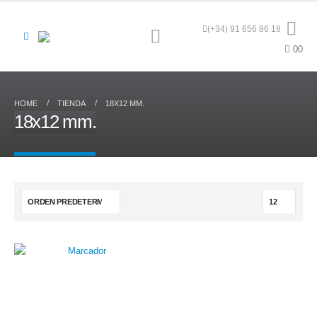
(+34) 91 656 86 18
0
0
HOME
TIENDA
18X12 MM.
18x12 mm.