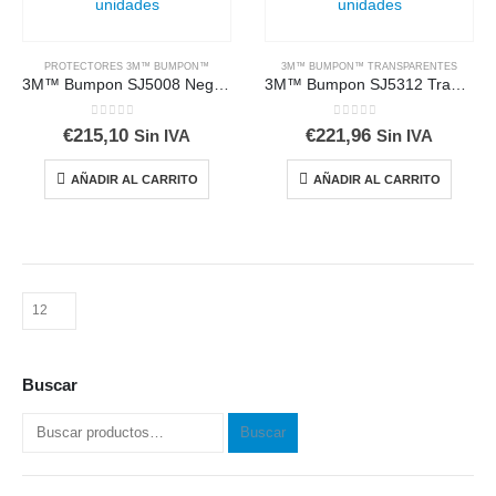
PROTECTORES 3M™ BUMPON™
3M™ BUMPON™ TRANSPARENTES
3M™ Bumpon SJ5008 Negro, caja de 3000 unidades
3M™ Bumpon SJ5312 Transparente, caja de 3000 unidades
0
out of 5
0
out of 5
€
215,10
€
221,96
Sin IVA
Sin IVA
AÑADIR AL CARRITO
AÑADIR AL CARRITO
Buscar
Buscar
Buscar
por: