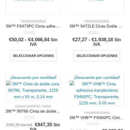
Las
opciones
opcio
se
se
pueden
pued
elegir
TRANSFERIDORAS
TRANSFERIDORAS
elegir
3M™ F9473PC Cinta adhesiva doble caratransferidora
3M™ 9472LE Cinta Doble Cara Transferidora
en
en
la
0
out of 5
0
out of 5
la
Rango
Rango
€
50,02
-
€
4.066,84
€
27,27
-
€
1.938,18
Sin
Sin
página
de
de
IVA
IVA
págin
de
precios:
precios
de
desde
desde
producto
Este
Este
SELECCIONAR OPCIONES
SELECCIONAR OPCIONES
€50,02
€27,27
produ
producto
produ
hasta
hasta
tiene
tiene
€4.066,84
€1.938,
múltiples
múltip
¡Descuento por cantidad!
¡Descuento por cantidad!
variantes.
varian
Las
Las
opciones
opcio
se
se
pueden
pued
CINTAS SOPORTES TISSUE
elegir
elegir
3M™ 99786 Cinta de doble cara
TRANSFERIDORAS
en
en
3M™ VHB™ F9460PC Cinta adhesiva doble cara transferidora
0
out of 5
la
la
€
847,35
El
El
Sin
€
941,50
Sin IVA
precio
precio
IVA
0
out of 5
página
págin